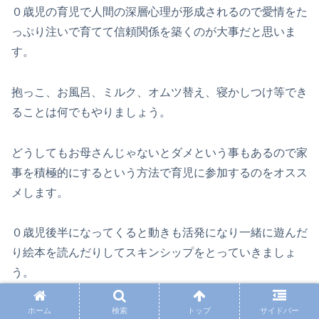
０歳児の育児で人間の深層心理が形成されるので愛情をた
っぷり注いで育てて信頼関係を築くのが大事だと思いま
す。
抱っこ、お風呂、ミルク、オムツ替え、寝かしつけ等でき
ることは何でもやりましょう。
どうしてもお母さんじゃないとダメという事もあるので家
事を積極的にするという方法で育児に参加するのをオスス
メします。
０歳児後半になってくると動きも活発になり一緒に遊んだ
り絵本を読んだりしてスキンシップをとっていきましょ
う。
ホーム
検索
トップ
サイドバー
夫婦二人だけで保育園の送り迎えをするのならば事前にお